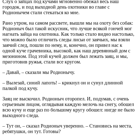
Слух о зайцах под кучами мгновенно обежал весь наш
городок, и под выходной день охотники во главе с
Родионычем стали стекаться ко мне.
Рано утром, на самом рассвете, вышли мы на охоту без собак:
Родионыч был такой искусник, что лучше всякой гончей мог
нагнать зайца на охотника. Как только стало видно настолько,
что можно было отличить следы лисьи от заячьих, мы взяли
заячий след, пошли по нему, и, конечно, он привел нас к
одной куче грачевника, высокой, как наш деревянный дом с
мезонином. Под этой кучей должен был лежать заяц, и мы,
приготовив ружья, стали все кругом.
– Давай, – сказали мы Родионычу.
– Вылезай, синий лапоть! – крикнул он и сунул длинной
палкой под кучу.
Заяц не выскочил. Родионыч оторопел. И, подумав, с очень
серьезным лицом, оглядывая каждую мелочь на снегу, обошел
всю кучу и еще раз по большому кругу обошел: нигде не было
выходного следа.
– Тут он, – сказал Родионыч уверенно. – Становись на места,
ребятушки, он тут. Готовы?