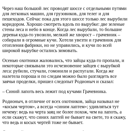
Через наш большой лес проводят шоссе с отдельными путями
для легковых машин, для грузовиков, для телег и для
пешеходов. Сейчас пока для этого шоссе только лес вырубили
коридором. Хорошо смотреть вдоль по вырубке: две зеленые
стены леса и небо в конце. Когда лес вырубали, то большие
деревья куда-то увозили, мелкий же хворост – грачевник –
собирали в огромные кучи. Хотели увезти и грачевник для
отопления фабрики, но не управились, и кучи по всей
широкой вырубке остались зимовать.
Осенью охотники жаловались, что зайцы куда-то пропали, и
некоторые связывали это исчезновение зайцев с вырубкой
леса: рубили, стучали, гомонили и распугали. Когда же
налетела пороша и по следам можно было разглядеть все
заячьи проделки, пришел следопыт Родионыч и сказал:
– Синий лапоть весь лежит под кучами Грачевника.
Родионыч, в отличие от всех охотников, зайца называл не
«косым чертом», а всегда «синим лаптем»; удивляться тут
нечему: ведь на черта заяц не более похож, чем на лапоть, а
если скажут, что синих лаптей не бывает на свете, то я скажу,
что ведь и косых чертей тоже не бывает.