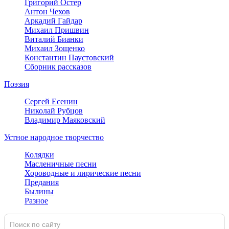
Григорий Остер
Антон Чехов
Аркадий Гайдар
Михаил Пришвин
Виталий Бианки
Михаил Зощенко
Константин Паустовский
Сборник рассказов
Поэзия
Сергей Есенин
Николай Рубцов
Владимир Маяковский
Устное народное творчество
Колядки
Масленичные песни
Хороводные и лирические песни
Предания
Былины
Разное