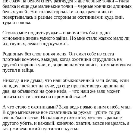
Не сразу на белом снегу разглядел я две черные точки – глаза
беляка и еще две маленькие точки – черные кончики длинных
белых ушей. Это голова торчала из-под грачевника и
повертывалась в разные стороны за охотниками: куда они,
туда и голова.
Стоило мне поднять ружье – и кончилась бы в одно
мгновение жизнь умного зайца. Но мне стало жалко: мало ли
их, глупых, лежит под кучами!..
Родионыч без слов понял меня. Он смял себе из снега
плотный комочек, выждал, когда охотники сгрудились на
другой стороне кучи, и, хорошо наметившись, этим комочком
пустил в зайца.
Никогда я не думал, что наш обыкновенный заяц-беляк, если
он вдруг встанет на куче, да еще прыгнет вверх аршина на
два, да объявится на фоне неба, – что наш же заяц может
показаться гигантом на огромной скале!
А что стало с охотниками? Заяц ведь прямо к ним с неба упал.
В одно мгновенье все схватились за ружья – убить-то уж
очень было легко. Но каждому охотнику хотелось раньше
другого убить, и каждый, конечно, хватил, вовсе не целясь, а
заяц живехонький пустился в кусты.