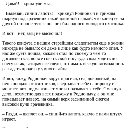
– Давай! – крикнули мы.
– Вылезай, синий лапоть! – крикнул Родионыч и трижды
пырнул под грачевник такой длинной палкой, что конец ее на
другой стороне чуть с ног не сбил одного молодого охотника.
И вот – нет, заяц не выскочил!
Такого конфуза с нашим старейшим следопытом еще в жизни
никогда не бывало: он даже в лице как будто немного опал. У
нас же суета пошла, каждый стал по-своему о чем-то
догадываться, во все совать свой нос, туда-сюда ходить по
снегу и так, затирая все следы, отнимать всякую возможность
разгадать проделку умного зайца.
И вот, вижу, Родионыч вдруг просиял, сел, довольный, на
пень поодаль от охотников, свертывает себе папироску и
моргает, вот подмаргивает мне и подзывает к себе. Смекнув
дело, незаметно для всех подхожу к Родионычу, а он мне
показывает наверх, на самый верх засыпанной снегом
высокой кучи грачевника.
– Гляди, – шепчет он, – синий-то лапоть какую с нами штуку
играет.