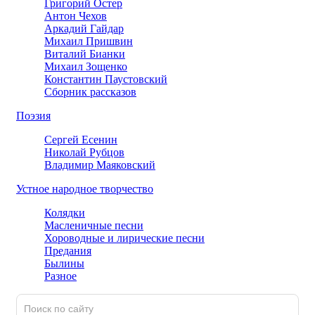
Григорий Остер
Антон Чехов
Аркадий Гайдар
Михаил Пришвин
Виталий Бианки
Михаил Зощенко
Константин Паустовский
Сборник рассказов
Поэзия
Сергей Есенин
Николай Рубцов
Владимир Маяковский
Устное народное творчество
Колядки
Масленичные песни
Хороводные и лирические песни
Предания
Былины
Разное