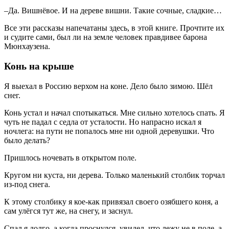
–Да. Вишнёвое. И на дереве вишни. Такие сочные, сладкие…
Все эти рассказы напечатаны здесь, в этой книге. Прочтите их
и судите сами, был ли на земле человек правдивее барона
Мюнхаузена.
Конь на крыше
Я выехал в Россию верхом на коне. Дело было зимою. Шёл
снег.
Конь устал и начал спотыкаться. Мне сильно хотелось спать. Я
чуть не падал с седла от усталости. Но напрасно искал я
ночлега: на пути не попалось мне ни одной деревушки. Что
было делать?
Пришлось ночевать в открытом поле.
Кругом ни куста, ни дерева. Только маленький столбик торчал
из-под снега.
К этому столбику я кое-как привязал своего озябшего коня, а
сам улёгся тут же, на снегу, и заснул.
Спал я долго, а когда проснулся, увидел, что лежу не в поле, а