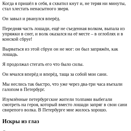
Когда я пришёл в себя, я схватил кнут и, не теряя ни минуты,
стал хлестать ненасытного зверя.
Он завыл и рванулся вперёд.
Передняя часть лошади, ещё не съеденная волком, выпала из
упряжки в снег, и волк оказался на её месте – в оглоблях и в
конской сбруе!
Вырваться из этой сбруи он не мог: он был запряжён, как
лошадь.
Я продолжал стегать его что было силы.
Он мчался вперёд и вперёд, таща за собой мои сани.
Мы неслись так быстро, что уже через два-три часа въехали
галопом в Петербург.
Изумлённые петербургские жители толпами выбегали
смотреть на героя, который вместо лошади запряг в свои сани
свирепого волка. В Петербурге мне жилось хорошо.
Искры из глаз