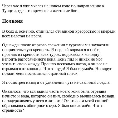
Через час я уже мчался на новом коне по направлению к
Турции, где в то время шли жестокие бои.
Полконя
В боях я, конечно, отличался отчаянной храбростью и впереди
всех налетал на врага.
Однажды после жаркого сражения с турками мы захватили
неприятельскую крепость. Я первый ворвался в неё и,
прогнав из крепости всех турок, подскакал к колодцу –
напоить разгорячённого коня. Конь пил и никак не мог
утолить свою жажду. Прошло несколько часов, а он все не
отрывался от колодца. Что за чудо! Я был изумлён. Но вдруг
позади меня послышался странный плеск.
Я посмотрел назад и от удивления чуть не свалился с седла.
Оказалось, что вся задняя часть моего коня была отрезана
начисто и вода, которую он пил, свободно выливалась позади,
не задерживаясь у него в животе! От этого за моей спиной
образовалось обширное озеро. Я был ошеломлён. Что за
странность?