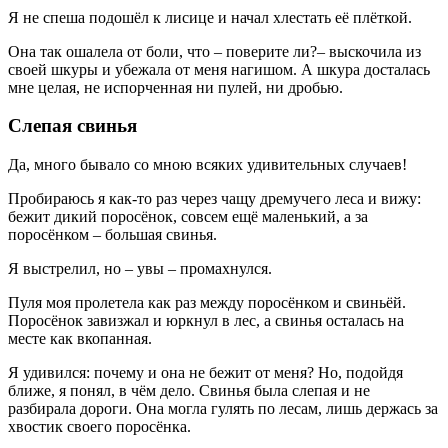
Я не спеша подошёл к лисице и начал хлестать её плёткой.
Она так ошалела от боли, что – поверите ли?– выскочила из
своей шкуры и убежала от меня нагишом. А шкура досталась
мне целая, не испорченная ни пулей, ни дробью.
Слепая свинья
Да, много бывало со мною всяких удивительных случаев!
Пробираюсь я как-то раз через чащу дремучего леса и вижу:
бежит дикий поросёнок, совсем ещё маленький, а за
поросёнком – большая свинья.
Я выстрелил, но – увы – промахнулся.
Пуля моя пролетела как раз между поросёнком и свиньёй.
Поросёнок завизжал и юркнул в лес, а свинья осталась на
месте как вкопанная.
Я удивился: почему и она не бежит от меня? Но, подойдя
ближе, я понял, в чём дело. Свинья была слепая и не
разбирала дороги. Она могла гулять по лесам, лишь держась за
хвостик своего поросёнка.