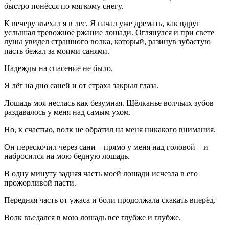
быстро понёсся по мягкому снегу.
К вечеру въехал я в лес. Я начал уже дремать, как вдруг
услышал тревожное ржание лошади. Оглянулся и при свете
луны увидел страшного волка, который, разинув зубастую
пасть бежал за моими санями.
Надежды на спасение не было.
Я лёг на дно саней и от страха закрыл глаза.
Лошадь моя неслась как безумная. Щёлканье волчьих зубов
раздавалось у меня над самым ухом.
Но, к счастью, волк не обратил на меня никакого внимания.
Он перескочил через сани – прямо у меня над головой – и
набросился на мою бедную лошадь.
В одну минуту задняя часть моей лошади исчезла в его
прожорливой пасти.
Передняя часть от ужаса и боли продолжала скакать вперёд.
Волк въедался в мою лошадь все глубже и глубже.