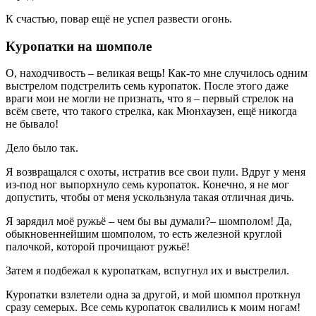
К счастью, повар ещё не успел развести огонь.
Куропатки на шомполе
О, находчивость – великая вещь! Как-то мне случилось одним
выстрелом подстрелить семь куропаток. После этого даже
враги мои не могли не признать, что я – первый стрелок на
всём свете, что такого стрелка, как Мюнхаузен, ещё никогда
не бывало!
Дело было так.
Я возвращался с охоты, истратив все свои пули. Вдруг у меня
из-под ног выпорхнуло семь куропаток. Конечно, я не мог
допустить, чтобы от меня ускользнула такая отличная дичь.
Я зарядил моё ружьё – чем бы вы думали?– шомполом! Да,
обыкновеннейшим шомполом, то есть железной круглой
палочкой, которой прочищают ружьё!
Затем я подбежал к куропаткам, вспугнул их и выстрелил.
Куропатки взлетели одна за другой, и мой шомпол проткнул
сразу семерых. Все семь куропаток свалились к моим ногам!