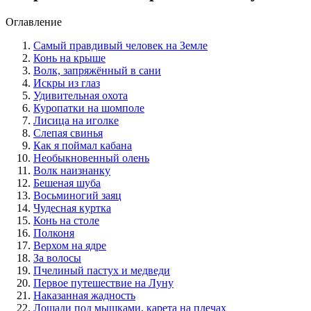
Оглавление
Самый правдивый человек на Земле
Конь на крыше
Волк, запряжённый в сани
Искры из глаз
Удивительная охота
Куропатки на шомполе
Лисица на иголке
Слепая свинья
Как я поймал кабана
Необыкновенный олень
Волк наизнанку
Бешеная шуба
Восьминогий заяц
Чудесная куртка
Конь на столе
Полконя
Верхом на ядре
За волосы
Пчелиный пастух и медведи
Первое путешествие на Луну
Наказанная жадность
Лошади под мышками, карета на плечах