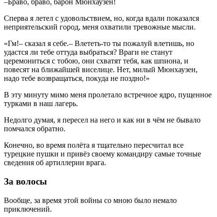
–Браво, браво, барон Мюнхаузен!
Сперва я летел с удовольствием, но, когда вдали показался
неприятельский город, меня охватили тревожные мысли.
«Гм!– сказал я себе.– Влететь-то ты пожалуй влетишь, но
удастся ли тебе оттуда выбраться? Враги не станут
церемониться с тобою, они схватят тебя, как шпиона, и
повесят на ближайшей виселице. Нет, милый Мюнхаузен,
надо тебе возвращаться, покуда не поздно!»
В эту минуту мимо меня пролетало встречное ядро, пущенное
турками в наш лагерь.
Недолго думая, я пересел на него и как ни в чём не бывало
помчался обратно.
Конечно, во время полёта я тщательно пересчитал все
турецкие пушки и привёз своему командиру самые точные
сведения об артиллерии врага.
За волосы
Вообще, за время этой войны со мною было немало
приключений.