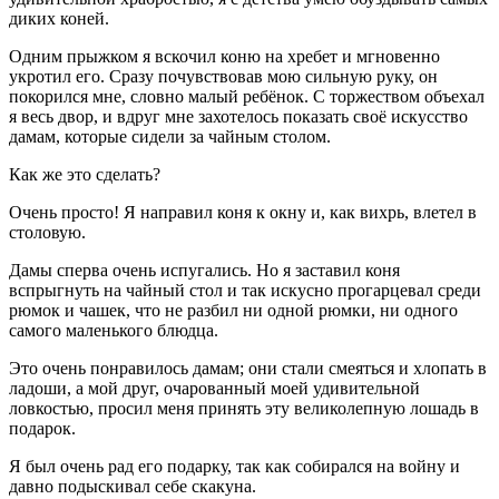
диких коней.
Одним прыжком я вскочил коню на хребет и мгновенно
укротил его. Сразу почувствовав мою сильную руку, он
покорился мне, словно малый ребёнок. С торжеством объехал
я весь двор, и вдруг мне захотелось показать своё искусство
дамам, которые сидели за чайным столом.
Как же это сделать?
Очень просто! Я направил коня к окну и, как вихрь, влетел в
столовую.
Дамы сперва очень испугались. Но я заставил коня
вспрыгнуть на чайный стол и так искусно прогарцевал среди
рюмок и чашек, что не разбил ни одной рюмки, ни одного
самого маленького блюдца.
Это очень понравилось дамам; они стали смеяться и хлопать в
ладоши, а мой друг, очарованный моей удивительной
ловкостью, просил меня принять эту великолепную лошадь в
подарок.
Я был очень рад его подарку, так как собирался на войну и
давно подыскивал себе скакуна.