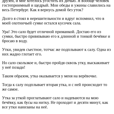
друзей, и мне хотелось угостить их дичью. Я вообще человек
гостеприимный и щедрый. Мои обеды и ужины славились на
весь Петербург. Как я вернусь домой без уток?
Долго я стоял в нерешительности и вдруг вспомнил, что в
моей охотничьей сумке остался кусочек сала.
Ура! Это сало будет отличной приманкой. Достаю его из
сумки, быстро привязываю его к длинной и тонкой бечёвке и
бросаю в воду.
Утки, увидев съестное, тотчас же подплывают к салу. Одна из
них жадно глотает его.
Но сало скользкое и, быстро пройдя сквозь утку, выскакивает
у неё позади!
Таким образом, утка оказывается у меня на верёвочке.
Тогда к салу подплывает вторая утка, и с ней происходит то
же самое.
Утка за уткой проглатывают сало и надеваются на мою
бечёвку, как бусы на нитку. Не проходит и десяти минут, как
все утки нанизаны на неё.