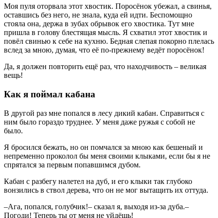
Моя пуля оторвала этот хвостик. Поросёнок убежал, а свинья,
оставшись без него, не знала, куда ей идти. Беспомощно
стояла она, держа в зубах обрывок его хвостика. Тут мне
пришла в голову блестящая мысль. Я схватил этот хвостик и
повёл свинью к себе на кухню. Бедная слепая покорно плелась
вслед за мною, думая, что её по-прежнему ведёт поросёнок!
Да, я должен повторить ещё раз, что находчивость – великая
вещь!
Как я поймал кабана
В другой раз мне попался в лесу дикий кабан. Справиться с
ним было гораздо труднее. У меня даже ружья с собой не
было.
Я бросился бежать, но он помчался за мною как бешеный и
непременно проколол бы меня своими клыками, если бы я не
спрятался за первым попавшимся дубом.
Кабан с разбегу налетел на дуб, и его клыки так глубоко
вонзились в ствол дерева, что он не мог вытащить их оттуда.
–Ага, попался, голубчик!– сказал я, выходя из-за дуба.–
Погоди! Теперь ты от меня не уйдёшь!