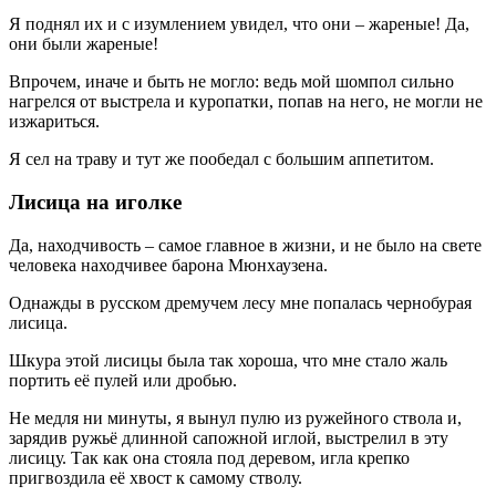
Я поднял их и с изумлением увидел, что они – жареные! Да,
они были жареные!
Впрочем, иначе и быть не могло: ведь мой шомпол сильно
нагрелся от выстрела и куропатки, попав на него, не могли не
изжариться.
Я сел на траву и тут же пообедал с большим аппетитом.
Лисица на иголке
Да, находчивость – самое главное в жизни, и не было на свете
человека находчивее барона Мюнхаузена.
Однажды в русском дремучем лесу мне попалась чернобурая
лисица.
Шкура этой лисицы была так хороша, что мне стало жаль
портить её пулей или дробью.
Не медля ни минуты, я вынул пулю из ружейного ствола и,
зарядив ружьё длинной сапожной иглой, выстрелил в эту
лисицу. Так как она стояла под деревом, игла крепко
пригвоздила её хвост к самому стволу.