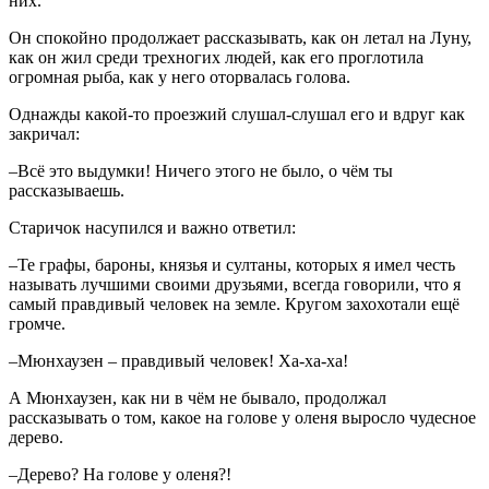
них.
Он спокойно продолжает рассказывать, как он летал на Луну,
как он жил среди трехногих людей, как его проглотила
огромная рыба, как у него оторвалась голова.
Однажды какой-то проезжий слушал-слушал его и вдруг как
закричал:
–Всё это выдумки! Ничего этого не было, о чём ты
рассказываешь.
Старичок насупился и важно ответил:
–Те графы, бароны, князья и султаны, которых я имел честь
называть лучшими своими друзьями, всегда говорили, что я
самый правдивый человек на земле. Кругом захохотали ещё
громче.
–Мюнхаузен – правдивый человек! Ха-ха-ха!
А Мюнхаузен, как ни в чём не бывало, продолжал
рассказывать о том, какое на голове у оленя выросло чудесное
дерево.
–Дерево? На голове у оленя?!