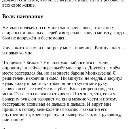
всю свою жизнь.
Волк наизнанку
Не знаю почему, но со мною часто случалось, что самых
свирепых и опасных зверей я встречал в такую минуту, когда
был не вооружён и беспомощен.
Иду как-то лесом, а навстречу мне – волчище. Разинул пасть –
и прямо ко мне.
Что делать? Бежать? Но волк уже набросился на меня,
опрокинул и сейчас перегрызёт мне горло. Другой на моём
месте растерялся бы, но вы знаете барона Мюнхаузена! Я
решителен, находчив и смел. Ни минуты не медля, я засунул
кулак волку в пасть и, чтобы он не откусил мне руку,
всовывал её все глубже и глубже. Волк свирепо глядел на
меня. Глаза его сверкали от ярости. Но я знал, что, если я
выдерну руку, он разорвёт меня на мелкие части и потому
бесстрашно всовывал её дальше и дальше. И вдруг мне
пришла в голову великолепная мысль: я захватил его
внутренности, крепко рванул и вывернул его, как рукавицу,
наизнанку!