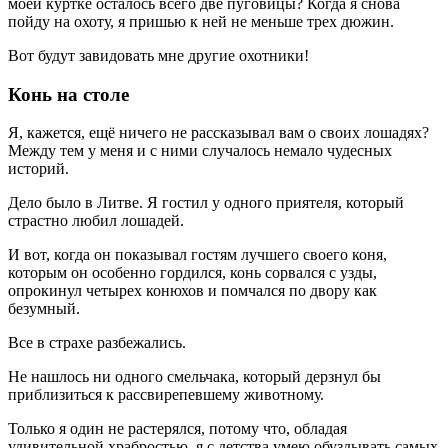
моей куртке осталось всего две пуговицы? Когда я снова
пойду на охоту, я пришью к ней не меньше трех дюжин.
Вот будут завидовать мне другие охотники!
Конь на столе
Я, кажется, ещё ничего не рассказывал вам о своих лошадях?
Между тем у меня и с ними случалось немало чудесных
историй.
Дело было в Литве. Я гостил у одного приятеля, который
страстно любил лошадей.
И вот, когда он показывал гостям лучшего своего коня,
которым он особенно гордился, конь сорвался с узды,
опрокинул четырех конюхов и помчался по двору как
безумный.
Все в страхе разбежались.
Не нашлось ни одного смельчака, который дерзнул бы
приблизиться к рассвирепевшему животному.
Только я один не растерялся, потому что, обладая
удивительной храбростью, я с детства умею обуздывать самых