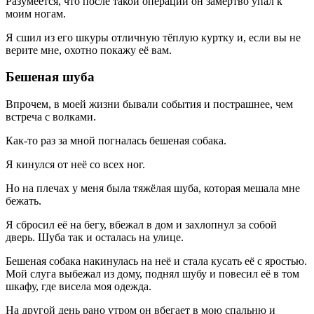
Разумеется, что после такой операции он замертво упал к
моим ногам.
Я сшил из его шкуры отличную тёплую куртку и, если вы не
верите мне, охотно покажу её вам.
Бешеная шуба
Впрочем, в моей жизни бывали события и пострашнее, чем
встреча с волками.
Как-то раз за мной погналась бешеная собака.
Я кинулся от неё со всех ног.
Но на плечах у меня была тяжёлая шуба, которая мешала мне
бежать.
Я сбросил её на бегу, вбежал в дом и захлопнул за собой
дверь. Шуба так и осталась на улице.
Бешеная собака накинулась на неё и стала кусать её с яростью.
Мой слуга выбежал из дому, поднял шубу и повесил её в том
шкафу, где висела моя одежда.
На другой день рано утром он вбегает в мою спальню и