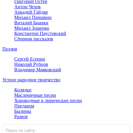
Григорий Остер
Антон Чехов
Аркадий Гайдар
Михаил Пришвин
Виталий Бианки
Михаил Зощенко
Константин Паустовский
Сборник рассказов
Поэзия
Сергей Есенин
Николай Рубцов
Владимир Маяковский
Устное народное творчество
Колядки
Масленичные песни
Хороводные и лирические песни
Предания
Былины
Разное