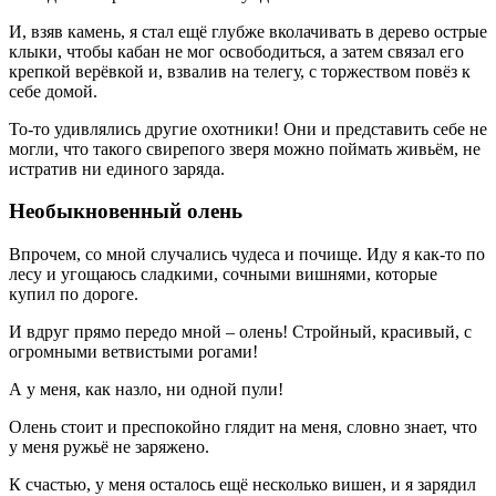
И, взяв камень, я стал ещё глубже вколачивать в дерево острые
клыки, чтобы кабан не мог освободиться, а затем связал его
крепкой верёвкой и, взвалив на телегу, с торжеством повёз к
себе домой.
То-то удивлялись другие охотники! Они и представить себе не
могли, что такого свирепого зверя можно поймать живьём, не
истратив ни единого заряда.
Необыкновенный олень
Впрочем, со мной случались чудеса и почище. Иду я как-то по
лесу и угощаюсь сладкими, сочными вишнями, которые
купил по дороге.
И вдруг прямо передо мной – олень! Стройный, красивый, с
огромными ветвистыми рогами!
А у меня, как назло, ни одной пули!
Олень стоит и преспокойно глядит на меня, словно знает, что
у меня ружьё не заряжено.
К счастью, у меня осталось ещё несколько вишен, и я зарядил