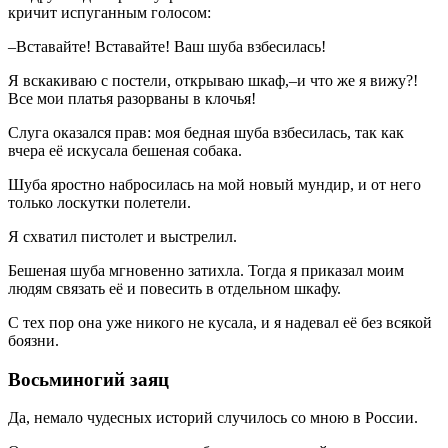
кричит испуганным голосом:
–Вставайте! Вставайте! Ваш шуба взбесилась!
Я вскакиваю с постели, открываю шкаф,–и что же я вижу?!
Все мои платья разорваны в клочья!
Слуга оказался прав: моя бедная шуба взбесилась, так как
вчера её искусала бешеная собака.
Шуба яростно набросилась на мой новый мундир, и от него
только лоскутки полетели.
Я схватил пистолет и выстрелил.
Бешеная шуба мгновенно затихла. Тогда я приказал моим
людям связать её и повесить в отдельном шкафу.
С тех пор она уже никого не кусала, и я надевал её без всякой
боязни.
Восьминогий заяц
Да, немало чудесных историй случилось со мною в России.