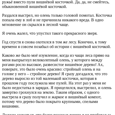
ружьё вместо пули вишнёвой косточкой. Да, да, не смейтесь,
обыкновенной вишнёвой косточкой.
Раздался выстрел, но олень только головой помотал. Косточка
попала ему в лоб и не причинила никакого вреда. В одно
мгновение он скрылся в лесной чаще.
Я очень жалел, что упустил такого прекрасного зверя.
Год спустя я снова охотился в том же лесу. Конечно, к тому
времени я совсем позабыл об истории с вишнёвой косточкой.
Каково же было моё изумление, когда из чащи леса прямо на
меня выпрыгнул великолепный олень, у которого между
рогами росло высокое, развесистое вишнёвое дерево! Ах,
поверьте, это было очень красиво: стройный олень и на
голове у него – стройное дерево! Я сразу догадался, что это
дерево выросло из той маленькой косточки, которая в
прошлом году послужила мне пулей. На этот раз у меня не
было недостатка в зарядах. Я прицелился, выстрелил, и олень
замертво грохнулся на землю. Таким образом, с одного
выстрела я сразу получил и жаркое и вишнёвый компот,
потому что дерево было покрыто крупными, спелыми
вишнями.
Должен сознаться, что более вкусных вишен я не пробовал за