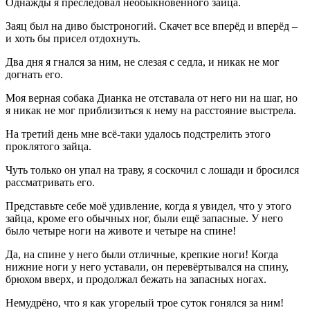
Однажды я преследовал необыкновенного зайца.
Заяц был на диво быстроногий. Скачет все вперёд и вперёд –
и хоть бы присел отдохнуть.
Два дня я гнался за ним, не слезая с седла, и никак не мог
догнать его.
Моя верная собака Дианка не отставала от него ни на шаг, но
я никак не мог приблизиться к нему на расстояние выстрела.
На третий день мне всё-таки удалось подстрелить этого
проклятого зайца.
Чуть только он упал на траву, я соскочил с лошади и бросился
рассматривать его.
Представьте себе моё удивление, когда я увидел, что у этого
зайца, кроме его обычных ног, были ещё запасные. У него
было четыре ноги на животе и четыре на спине!
Да, на спине у него были отличные, крепкие ноги! Когда
нижние ноги у него уставали, он перевёртывался на спину,
брюхом вверх, и продолжал бежать на запасных ногах.
Немудрёно, что я как угорелый трое суток гонялся за ним!