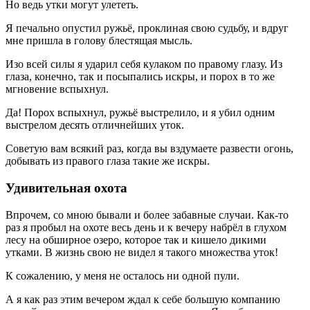
Но ведь утки могут улететь.
Я печально опустил ружьё, проклиная свою судьбу, и вдруг
мне пришла в голову блестящая мысль.
Изо всей силы я ударил себя кулаком по правому глазу. Из
глаза, конечно, так и посыпались искры, и порох в то же
мгновение вспыхнул.
Да! Порох вспыхнул, ружьё выстрелило, и я убил одним
выстрелом десять отличнейших уток.
Советую вам всякий раз, когда вы вздумаете развести огонь,
добывать из правого глаза такие же искры.
Удивительная охота
Впрочем, со мною бывали и более забавные случаи. Как-то
раз я пробыл на охоте весь день и к вечеру набрёл в глухом
лесу на обширное озеро, которое так и кишело дикими
утками. В жизнь свою не видел я такого множества уток!
К сожалению, у меня не осталось ни одной пули.
А я как раз этим вечером ждал к себе большую компанию