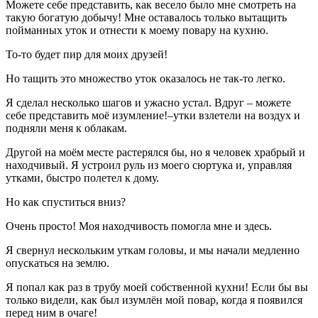
Можете себе представить, как весело было мне смотреть на
такую богатую добычу! Мне оставалось только вытащить
пойманных уток и отнести к моему повару на кухню.
То-то будет пир для моих друзей!
Но тащить это множество уток оказалось не так-то легко.
Я сделал несколько шагов и ужасно устал. Вдруг – можете
себе представить моё изумление!–утки взлетели на воздух и
подняли меня к облакам.
Другой на моём месте растерялся бы, но я человек храбрый и
находчивый. Я устроил руль из моего сюртука и, управляя
утками, быстро полетел к дому.
Но как спуститься вниз?
Очень просто! Моя находчивость помогла мне и здесь.
Я свернул нескольким уткам головы, и мы начали медленно
опускаться на землю.
Я попал как раз в трубу моей собственной кухни! Если бы вы
только видели, как был изумлён мой повар, когда я появился
перед ним в очаге!