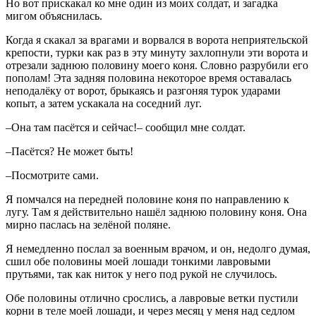
Но вот прискакал ко мне один из моих солдат, и загадка
мигом объяснилась.
Когда я скакал за врагами и ворвался в ворота неприятельской
крепости, турки как раз в эту минуту захлопнули эти ворота и
отрезали заднюю половину моего коня. Словно разрубили его
пополам! Эта задняя половина некоторое время оставалась
неподалёку от ворот, брыкаясь и разгоняя турок ударами
копыт, а затем ускакала на соседний луг.
–Она там пасётся и сейчас!– сообщил мне солдат.
–Пасётся? Не может быть!
–Посмотрите сами.
Я помчался на передней половине коня по направлению к
лугу. Там я действительно нашёл заднюю половину коня. Она
мирно паслась на зелёной поляне.
Я немедленно послал за военным врачом, и он, недолго думая,
сшил обе половины моей лошади тонкими лавровыми
прутьями, так как ниток у него под рукой не случилось.
Обе половины отлично срослись, а лавровые ветки пустили
корни в теле моей лошади, и через месяц у меня над седлом