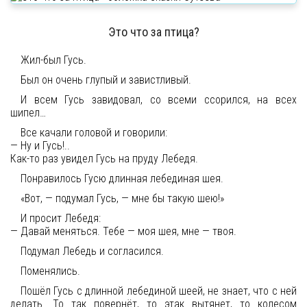
Это что за птица?
Жил-был Гусь.
Был он очень глупый и завистливый.
И всем Гусь завидовал, со всеми ссорился, на всех
шипел…
Все качали головой и говорили:
— Ну и Гусь!..
Как-то раз увидел Гусь на пруду Лебедя.
Понравилось Гусю длинная лебединая шея.
«Вот, — подумал Гусь, — мне бы такую шею!»
И просит Лебедя:
— Давай меняться. Тебе — моя шея, мне — твоя.
Подумал Лебедь и согласился.
Поменялись.
Пошёл Гусь с длинной лебединой шеей, не знает, что с ней
делать. То так повернёт, то этак вытянет, то колесом