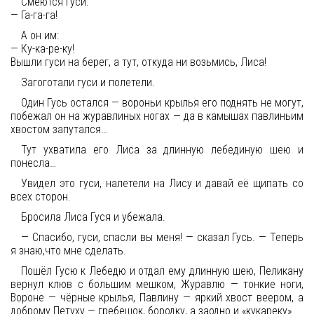
Смеются гуси:
— Га-га-га!
А он им:
— Ку-ка-ре-ку!
Вышли гуси на берег, а тут, откуда ни возьмись, Лиса!
Загоготали гуси и полетели.
Один Гусь остался — вороньи крылья его поднять не могут,
побежал он на журавлиных ногах — да в камышах павлиньим
хвостом запутался…
Тут ухватила его Лиса за длинную лебединую шею и
понесла…
Увидел это гуси, налетели на Лису и давай её щипать со
всех сторон.
Бросила Лиса Гуся и убежала.
— Спасибо, гуси, спасли вы меня! — сказал Гусь. — Теперь
я знаю,что мне сделать.
Пошёл Гусю к Лебедю и отдал ему длинную шею, Пеликану
вернул клюв с большим мешком, Журавлю — тонкие ноги,
Вороне — чёрные крылья, Павлину — яркий хвост веером, а
доброму Петуху — гребешок, бородку, а заодно и «кукареку».