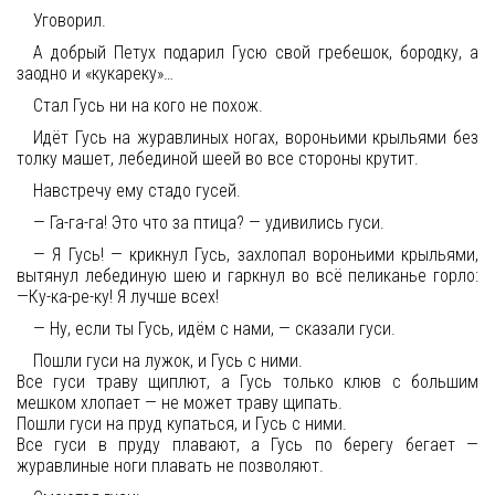
Уговорил.
А добрый Петух подарил Гусю свой гребешок, бородку, а
заодно и «кукареку»…
Стал Гусь ни на кого не похож.
Идёт Гусь на журавлиных ногах, вороньими крыльями без
толку машет, лебединой шеей во все стороны крутит.
Навстречу ему стадо гусей.
— Га-га-га! Это что за птица? — удивились гуси.
— Я Гусь! — крикнул Гусь, захлопал вороньими крыльями,
вытянул лебединую шею и гаркнул во всё пеликанье горло:
—Ку-ка-ре-ку! Я лучше всех!
— Ну, если ты Гусь, идём с нами, — сказали гуси.
Пошли гуси на лужок, и Гусь с ними.
Все гуси траву щиплют, а Гусь только клюв с большим
мешком хлопает — не может траву щипать.
Пошли гуси на пруд купаться, и Гусь с ними.
Все гуси в пруду плавают, а Гусь по берегу бегает —
журавлиные ноги плавать не позволяют.