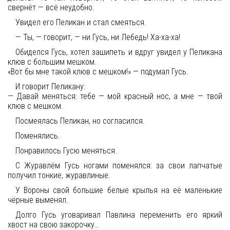
свернёт — всё неудобно.
Увидел его Пеликан и стал смеяться.
— Ты, — говорит, — ни Гусь, ни Лебедь! Ха-ха-ха!
Обиделся Гусь, хотел зашипеть и вдруг увидел у Пеликана
клюв с большим мешком.
«Вот бы мне такой клюв с мешком!» — подумал Гусь.
И говорит Пеликану:
— Давай меняться: тебе — мой красный нос, а мне — твой
клюв с мешком.
Посмеялась Пеликан, но согласился.
Поменялись.
Понравилось Гусю меняться.
С Журавлём Гусь ногами поменялся: за свои лапчатые
получил тонкие, журавлиные.
У Вороны свой большие белые крылья на её маленькие
чёрные выменял.
Долго Гусь уговаривал Павлина переменить его яркий
хвост на свою закорочку…