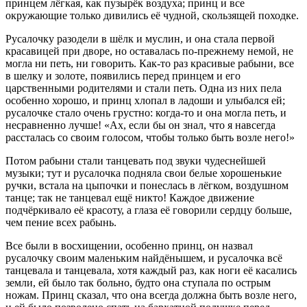
принцем лёгкая, как пузырёк воздуха; принц и все
окружающие только дивились её чудной, скользящей походке.
Русалочку разодели в шёлк и муслин, и она стала первой
красавицей при дворе, но оставалась по-прежнему немой, не
могла ни петь, ни говорить. Как-то раз красивые рабыни, все
в шелку и золоте, появились перед принцем и его
царственными родителями и стали петь. Одна из них пела
особенно хорошо, и принц хлопал в ладоши и улыбался ей;
русалочке стало очень грустно: когда-то и она могла петь, и
несравненно лучше! «Ах, если бы он знал, что я навсегда
рассталась со своим голосом, чтобы только быть возле него!»
Потом рабыни стали танцевать под звуки чудеснейшей
музыки; тут и русалочка подняла свои белые хорошенькие
ручки, встала на цыпочки и понеслась в лёгком, воздушном
танце; так не танцевал ещё никто! Каждое движение
подчёркивало её красоту, а глаза её говорили сердцу больше,
чем пение всех рабынь.
Все были в восхищении, особенно принц, он назвал
русалочку своим маленьким найдёнышем, и русалочка всё
танцевала и танцевала, хотя каждый раз, как ноги её касались
земли, ей было так больно, будто она ступала по острым
ножам. Принц сказал, что она всегда должна быть возле него,