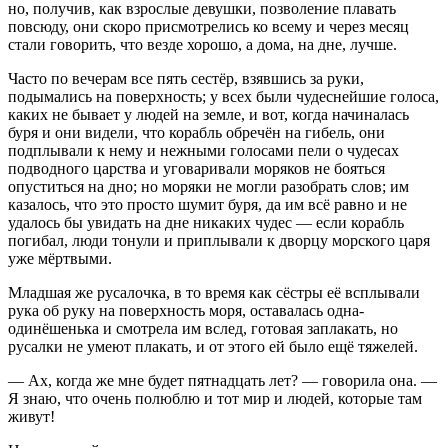
но, получив, как взрослые девушки, позволение плавать
повсюду, они скоро присмотрелись ко всему и через месяц
стали говорить, что везде хорошо, а дома, на дне, лучше.
Часто по вечерам все пять сестёр, взявшись за руки,
подымались на поверхность; у всех были чудеснейшие голоса,
каких не бывает у людей на земле, и вот, когда начиналась
буря и они видели, что корабль обречён на гибель, они
подплывали к нему и нежными голосами пели о чудесах
подводного царства и уговаривали моряков не бояться
опуститься на дно; но моряки не могли разобрать слов; им
казалось, что это просто шумит буря, да им всё равно и не
удалось бы увидать на дне никаких чудес — если корабль
погибал, люди тонули и приплывали к дворцу морского царя
уже мёртвыми.
Младшая же русалочка, в то время как сёстры её всплывали
рука об руку на поверхность моря, оставалась одна-
одинёшенька и смотрела им вслед, готовая заплакать, но
русалки не умеют плакать, и от этого ей было ещё тяжелей.
— Ах, когда же мне будет пятнадцать лет? — говорила она. —
Я знаю, что очень полюблю и тот мир и людей, которые там
живут!