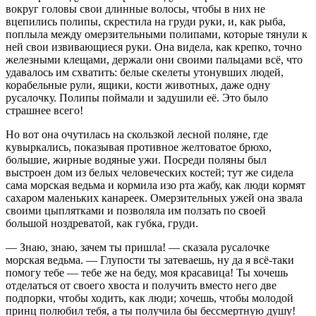
вокруг головы свои длинные волосы, чтобы в них не
вцепились полипы, скрестила на груди руки, и, как рыба,
поплыла между омерзительными полипами, которые тянули к
ней свои извивающиеся руки. Она видела, как крепко, точно
железными клещами, держали они своими пальцами всё, что
удавалось им схватить: белые скелеты утонувших людей,
корабельные рули, ящики, кости животных, даже одну
русалочку. Полипы поймали и задушили её. Это было
страшнее всего!
Но вот она очутилась на скользкой лесной поляне, где
кувыркались, показывая противное желтоватое брюхо,
большие, жирные водяные ужи. Посреди поляны был
выстроен дом из белых человеческих костей; тут же сидела
сама морская ведьма и кормила изо рта жабу, как люди кормят
сахаром маленьких канареек. Омерзительных ужей она звала
своими цыплятками и позволяла им ползать по своей
большой ноздреватой, как губка, груди.
— Знаю, знаю, зачем ты пришла! — сказала русалочке
морская ведьма. — Глупости ты затеваешь, ну да я всё-таки
помогу тебе — тебе же на беду, моя красавица! Ты хочешь
отделаться от своего хвоста и получить вместо него две
подпорки, чтобы ходить, как люди; хочешь, чтобы молодой
принц полюбил тебя, а ты получила бы бессмертную душу!