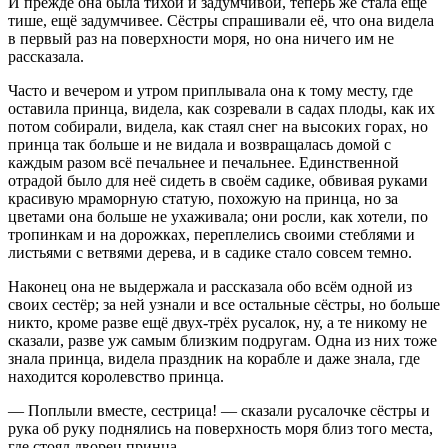
И прежде она была тихой и задумчивой, теперь же стала ещё
тише, ещё задумчивее. Сёстры спрашивали её, что она видела
в первый раз на поверхности моря, но она ничего им не
рассказала.
Часто и вечером и утром приплывала она к тому месту, где
оставила принца, видела, как созревали в садах плоды, как их
потом собирали, видела, как стаял снег на высоких горах, но
принца так больше и не видала и возвращалась домой с
каждым разом всё печальнее и печальнее. Единственной
отрадой было для неё сидеть в своём садике, обвивая руками
красивую мраморную статую, похожую на принца, но за
цветами она больше не ухаживала; они росли, как хотели, по
тропинкам и на дорожках, переплелись своими стеблями и
листьями с ветвями дерева, и в садике стало совсем темно.
Наконец она не выдержала и рассказала обо всём одной из
своих сестёр; за ней узнали и все остальные сёстры, но больше
никто, кроме разве ещё двух-трёх русалок, ну, а те никому не
сказали, разве уж самым близким подругам. Одна из них тоже
знала принца, видела праздник на корабле и даже знала, где
находится королевство принца.
— Поплыли вместе, сестрица! — сказали русалочке сёстры и
рука об руку поднялись на поверхность моря близ того места,
где стоял дворец принца.