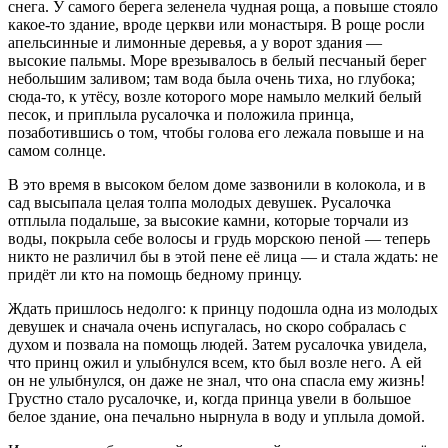
снега. У самого берега зеленела чудная роща, а повыше стояло
какое-то здание, вроде церкви или монастыря. В роще росли
апельсинные и лимонные деревья, а у ворот здания —
высокие пальмы. Море врезывалось в белый песчаный берег
небольшим заливом; там вода была очень тиха, но глубока;
сюда-то, к утёсу, возле которого море намыло мелкий белый
песок, и приплыла русалочка и положила принца,
позаботившись о том, чтобы голова его лежала повыше и на
самом солнце.
В это время в высоком белом доме зазвонили в колокола, и в
сад высыпала целая толпа молодых девушек. Русалочка
отплыла подальше, за высокие камни, которые торчали из
воды, покрыла себе волосы и грудь морскою пеной — теперь
никто не различил бы в этой пене её лица — и стала ждать: не
придёт ли кто на помощь бедному принцу.
Ждать пришлось недолго: к принцу подошла одна из молодых
девушек и сначала очень испугалась, но скоро собралась с
духом и позвала на помощь людей. Затем русалочка увидела,
что принц ожил и улыбнулся всем, кто был возле него. А ей
он не улыбнулся, он даже не знал, что она спасла ему жизнь!
Грустно стало русалочке, и, когда принца увели в большое
белое здание, она печально нырнула в воду и уплыла домой.