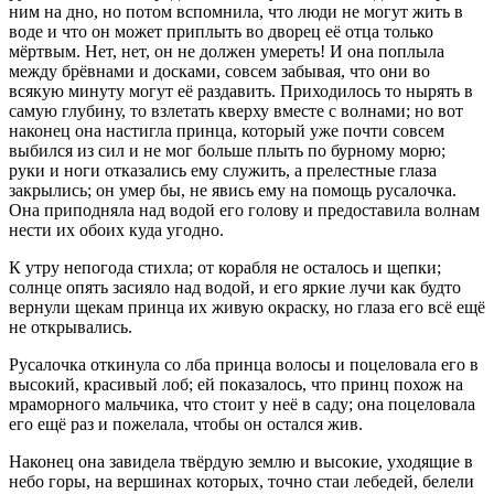
ним на дно, но потом вспомнила, что люди не могут жить в
воде и что он может приплыть во дворец её отца только
мёртвым. Нет, нет, он не должен умереть! И она поплыла
между брёвнами и досками, совсем забывая, что они во
всякую минуту могут её раздавить. Приходилось то нырять в
самую глубину, то взлетать кверху вместе с волнами; но вот
наконец она настигла принца, который уже почти совсем
выбился из сил и не мог больше плыть по бурному морю;
руки и ноги отказались ему служить, а прелестные глаза
закрылись; он умер бы, не явись ему на помощь русалочка.
Она приподняла над водой его голову и предоставила волнам
нести их обоих куда угодно.
К утру непогода стихла; от корабля не осталось и щепки;
солнце опять засияло над водой, и его яркие лучи как будто
вернули щекам принца их живую окраску, но глаза его всё ещё
не открывались.
Русалочка откинула со лба принца волосы и поцеловала его в
высокий, красивый лоб; ей показалось, что принц похож на
мраморного мальчика, что стоит у неё в саду; она поцеловала
его ещё раз и пожелала, чтобы он остался жив.
Наконец она завидела твёрдую землю и высокие, уходящие в
небо горы, на вершинах которых, точно стаи лебедей, белели