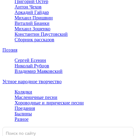
Григорий Остер
Антон Чехов
Аркадий Гайдар
Михаил Пришвин
Виталий Бианки
Михаил Зощенко
Константин Паустовский
Сборник рассказов
Поэзия
Сергей Есенин
Николай Рубцов
Владимир Маяковский
Устное народное творчество
Колядки
Масленичные песни
Хороводные и лирические песни
Предания
Былины
Разное