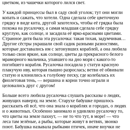
цветком, из чашечки которого лился свет.
У каждой принцессы был в саду свой уголок; тут они могли
копать и сажать, что хотели. Одна сделала себе цветочную
грядку в виде кита, другой захотелось, чтобы её грядка была
похожа на русалочку, а самая младшая сделала себе грядку
круглую, как солнце, и засадила её ярко-красными цветами.
Странное дитя была эта русалочка: такая тихая, задумчивая…
Другие сёстры украшали свой садик разными разностями,
которые доставались им с затонувших кораблей, а она любила
только свои яркие, как солнце, цветы да прекрасного белого
мраморного мальчика, упавшего на дно моря с какого-то
погибшего корабля. Русалочка посадила у статуи красную
плакучую иву, которая пышно разрослась; ветви её обвивали
статую и клонились к голубому песку, где колебалась их
фиолетовая тень, — вершина и корни точно играли и
целовались друг с другом!
Больше всего любила русалочка слушать рассказы о людях,
живущих наверху, на земле. Старухе бабушке пришлось
рассказать ей всё, что она знала о кораблях и городах, о людях
и о животных. Особенно занимало и удивляло русалочку то,
что цветы на земле пахнут, — не то что тут, в море! — что
леса там зелёные, а рыбы, которые живут в ветвях, звонко
поют. Бабушка называла рыбками птичек, иначе внучки не