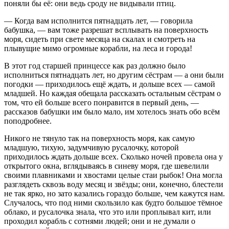
поняли бы её: они ведь сроду не видывали птиц.
— Когда вам исполнится пятнадцать лет, — говорила
бабушка, — вам тоже разрешат всплывать на поверхность
моря, сидеть при свете месяца на скалах и смотреть на
плывущие мимо огромные корабли, на леса и города!
В этот год старшей принцессе как раз должно было
исполниться пятнадцать лет, но другим сёстрам — а они были
погодки — приходилось ещё ждать, и дольше всех — самой
младшей. Но каждая обещала рассказать остальным сёстрам о
том, что ей больше всего понравится в первый день, —
рассказов бабушки им было мало, им хотелось знать обо всём
поподробнее.
Никого не тянуло так на поверхность моря, как самую
младшую, тихую, задумчивую русалочку, которой
приходилось ждать дольше всех. Сколько ночей провела она у
открытого окна, вглядываясь в синеву моря, где шевелили
своими плавниками и хвостами целые стаи рыбок! Она могла
разглядеть сквозь воду месяц и звёзды; они, конечно, блестели
не так ярко, но зато казались гораздо больше, чем кажутся нам.
Случалось, что под ними скользило как будто большое тёмное
облако, и русалочка знала, что это или проплывал кит, или
проходил корабль с сотнями людей; они и не думали о