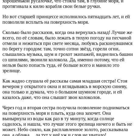
хорошенькой русалочке, что стояла там, в глубине моря, и
протягивала к килю корабля свои белые ручки.
Но вот старшей принцессе исполнилось пятнадцать лет, и ей
позволили всплыть на поверхность моря.
Сколько было рассказов, когда она вернулась назад! Лучше же
всего, по её словам, было лежать в тихую погоду на песчаной
отмели и нежиться при свете месяца, любуясь раскинувшимся
по берегу городом: там, точно сотни звёзд, горели огни,
слышались музыка, шум и грохот экипажей, виднелись башни
со шпилями, звонили колокола. Да, именно потому, что ей
нельзя было попасть туда, её больше всего и манило это
зрелище.
Как жадно слушала её рассказы самая младшая сестра! Стоя
вечером у открытого окна и вглядываясь в морскую синеву,
она только и думала, что о большом шумном городе, и ей
казалось даже, что она слышит звон колоколов.
Через год и вторая сестра получила позволение подниматься
на поверхность моря и плыть, куда она захочет. Она
вынырнула из воды как раз в ту минуту, когда солнце
садилось, и нашла, что лучше этого зрелища ничего и быть не
может. Небо сияло, как расплавленное золото, рассказывала
она, а облака… да тут у неё уж и слов не хватало!