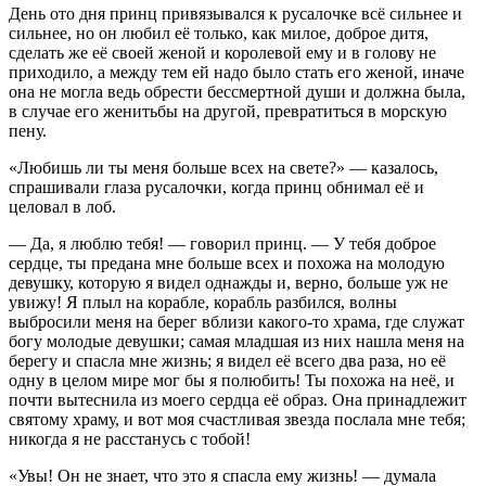
День ото дня принц привязывался к русалочке всё сильнее и
сильнее, но он любил её только, как милое, доброе дитя,
сделать же её своей женой и королевой ему и в голову не
приходило, а между тем ей надо было стать его женой, иначе
она не могла ведь обрести бессмертной души и должна была,
в случае его женитьбы на другой, превратиться в морскую
пену.
«Любишь ли ты меня больше всех на свете?» — казалось,
спрашивали глаза русалочки, когда принц обнимал её и
целовал в лоб.
— Да, я люблю тебя! — говорил принц. — У тебя доброе
сердце, ты предана мне больше всех и похожа на молодую
девушку, которую я видел однажды и, верно, больше уж не
увижу! Я плыл на корабле, корабль разбился, волны
выбросили меня на берег вблизи какого-то храма, где служат
богу молодые девушки; самая младшая из них нашла меня на
берегу и спасла мне жизнь; я видел её всего два раза, но её
одну в целом мире мог бы я полюбить! Ты похожа на неё, и
почти вытеснила из моего сердца её образ. Она принадлежит
святому храму, и вот моя счастливая звезда послала мне тебя;
никогда я не расстанусь с тобой!
«Увы! Он не знает, что это я спасла ему жизнь! — думала