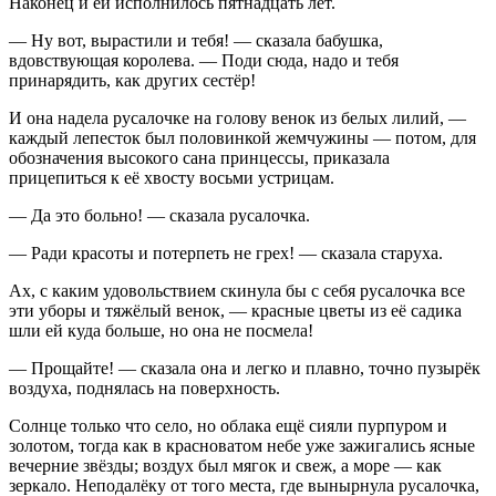
Наконец и ей исполнилось пятнадцать лет.
— Ну вот, вырастили и тебя! — сказала бабушка,
вдовствующая королева. — Поди сюда, надо и тебя
принарядить, как других сестёр!
И она надела русалочке на голову венок из белых лилий, —
каждый лепесток был половинкой жемчужины — потом, для
обозначения высокого сана принцессы, приказала
прицепиться к её хвосту восьми устрицам.
— Да это больно! — сказала русалочка.
— Ради красоты и потерпеть не грех! — сказала старуха.
Ах, с каким удовольствием скинула бы с себя русалочка все
эти уборы и тяжёлый венок, — красные цветы из её садика
шли ей куда больше, но она не посмела!
— Прощайте! — сказала она и легко и плавно, точно пузырёк
воздуха, поднялась на поверхность.
Солнце только что село, но облака ещё сияли пурпуром и
золотом, тогда как в красноватом небе уже зажигались ясные
вечерние звёзды; воздух был мягок и свеж, а море — как
зеркало. Неподалёку от того места, где вынырнула русалочка,