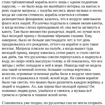
стоял трёхмачтовый корабль всего лишь с одним поднятым
парусом, — не было ведь ни малейшего ветерка; на вантах и
реях сидели матросы, с палубы неслись звуки музыки и песен;
когда же совсем стемнело, корабль осветился сотнями
разноцветных фонариков; казалось, что в воздухе замелькали
флаги всех наций. Русалочка подплыла к самым окнам каюты,
и когда волны слегка приподымали её, она могла заглянуть в
каюту. Там было множество разодетых людей, но лучше всех
был молодой принц с большими чёрными глазами. Ему,
наверное, было не больше шестнадцати лет; в тот день
праздновалось его рождение, оттого на корабле и шло такое
веселье. Матросы плясали на палубе, а когда вышел туда
молодой принц, кверху взвились сотни ракет, и стало светло
как днём, так что русалочка совсем перепугалась и нырнула в
воду, но скоро опять высунула голову, и ей показалось, что все
звёзды с небес попадали к ней в море. Никогда ещё не видела
она такой огненной потехи: большие солнца вертелись
колесом, огромные огненные рыбы били в воздухе хвостами,
и всё это отражалось в тихой, ясной воде. На самом корабле
было так светло, что можно было различить каждую верёвку, а
людей и подавно. Ах, как хорош был молодой принц! Он
пожимал людям руки, улыбался и смеялся, а музыка всё
гремела и гремела в тишине ясной ночи.
Становилось уже поздно, но русалочка глаз не могла оторвать