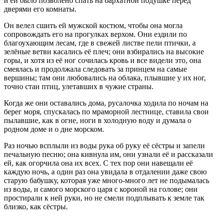
и ей было позволено спать на бархатной подушке перед
дверями его комнаты.
Он велел сшить ей мужской костюм, чтобы она могла
сопровождать его на прогулках верхом. Они ездили по
благоухающим лесам, где в свежей листве пели птички, а
зелёные ветви касались её плеч; они взбирались на высокие
горы, и хотя из её ног сочилась кровь и все видели это, она
смеялась и продолжала следовать за принцем на самые
вершины; там они любовались на облака, плывшие у их ног,
точно стаи птиц, улетавших в чужие страны.
Когда же они оставались дома, русалочка ходила по ночам на
берег моря, спускалась по мраморной лестнице, ставила свои
пылавшие, как в огне, ноги в холодную воду и думала о
родном доме и о дне морском.
Раз ночью всплыли из воды рука об руку её сёстры и запели
печальную песню; она кивнула им, они узнали её и рассказали
ей, как огорчила она их всех. С тех пор они навещали её
каждую ночь, а один раз она увидала в отдалении даже свою
старую бабушку, которая уже много-много лет не подымалась
из воды, и самого морского царя с короной на голове; они
простирали к ней руки, но не смели подплывать к земле так
близко, как сёстры.