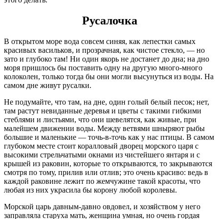
Русалочка
В открытом море вода совсем синяя, как лепестки самых
красивых васильков, и прозрачная, как чистое стекло, — но
зато и глубоко там! Ни один якорь не достанет до дна; на дно
моря пришлось бы поставить одну на другую много-много
колоколен, только тогда бы они могли высунуться из воды. На
самом дне живут русалки.
Не подумайте, что там, на дне, один голый белый песок; нет,
там растут невиданные деревья и цветы с такими гибкими
стеблями и листьями, что они шевелятся, как живые, при
малейшем движении воды. Между ветвями шныряют рыбы
большие и маленькие — точь-в-точь как у нас птицы. В самом
глубоком месте стоит коралловый дворец морского царя с
высокими стрельчатыми окнами из чистейшего янтаря и с
крышей из раковин, которые то открываются, то закрываются
смотря по тому, прилив или отлив; это очень красиво: ведь в
каждой раковине лежит по жемчужине такой красоты, что
любая из них украсила бы корону любой королевы.
Морской царь давным-давно овдовел, и хозяйством у него
заправляла старуха мать, женщина умная, но очень гордая