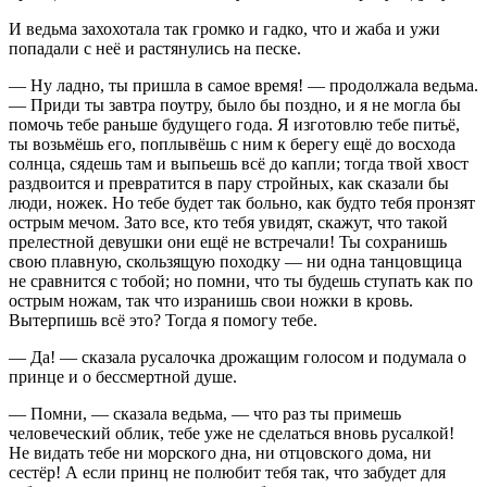
И ведьма захохотала так громко и гадко, что и жаба и ужи
попадали с неё и растянулись на песке.
— Ну ладно, ты пришла в самое время! — продолжала ведьма.
— Приди ты завтра поутру, было бы поздно, и я не могла бы
помочь тебе раньше будущего года. Я изготовлю тебе питьё,
ты возьмёшь его, поплывёшь с ним к берегу ещё до восхода
солнца, сядешь там и выпьешь всё до капли; тогда твой хвост
раздвоится и превратится в пару стройных, как сказали бы
люди, ножек. Но тебе будет так больно, как будто тебя пронзят
острым мечом. Зато все, кто тебя увидят, скажут, что такой
прелестной девушки они ещё не встречали! Ты сохранишь
свою плавную, скользящую походку — ни одна танцовщица
не сравнится с тобой; но помни, что ты будешь ступать как по
острым ножам, так что изранишь свои ножки в кровь.
Вытерпишь всё это? Тогда я помогу тебе.
— Да! — сказала русалочка дрожащим голосом и подумала о
принце и о бессмертной душе.
— Помни, — сказала ведьма, — что раз ты примешь
человеческий облик, тебе уже не сделаться вновь русалкой!
Не видать тебе ни морского дна, ни отцовского дома, ни
сестёр! А если принц не полюбит тебя так, что забудет для