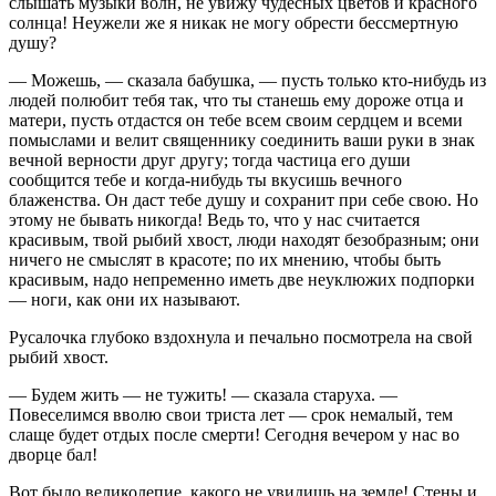
слышать музыки волн, не увижу чудесных цветов и красного
солнца! Неужели же я никак не могу обрести бессмертную
душу?
— Можешь, — сказала бабушка, — пусть только кто-нибудь из
людей полюбит тебя так, что ты станешь ему дороже отца и
матери, пусть отдастся он тебе всем своим сердцем и всеми
помыслами и велит священнику соединить ваши руки в знак
вечной верности друг другу; тогда частица его души
сообщится тебе и когда-нибудь ты вкусишь вечного
блаженства. Он даст тебе душу и сохранит при себе свою. Но
этому не бывать никогда! Ведь то, что у нас считается
красивым, твой рыбий хвост, люди находят безобразным; они
ничего не смыслят в красоте; по их мнению, чтобы быть
красивым, надо непременно иметь две неуклюжих подпорки
— ноги, как они их называют.
Русалочка глубоко вздохнула и печально посмотрела на свой
рыбий хвост.
— Будем жить — не тужить! — сказала старуха. —
Повеселимся вволю свои триста лет — срок немалый, тем
слаще будет отдых после смерти! Сегодня вечером у нас во
дворце бал!
Вот было великолепие, какого не увидишь на земле! Стены и