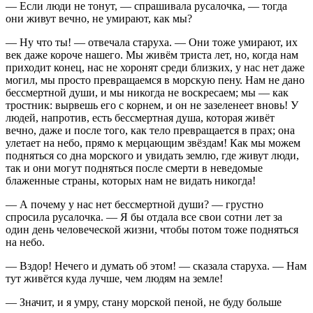
— Если люди не тонут, — спрашивала русалочка, — тогда
они живут вечно, не умирают, как мы?
— Ну что ты! — отвечала старуха. — Они тоже умирают, их
век даже короче нашего. Мы живём триста лет, но, когда нам
приходит конец, нас не хоронят среди близких, у нас нет даже
могил, мы просто превращаемся в морскую пену. Нам не дано
бессмертной души, и мы никогда не воскресаем; мы — как
тростник: вырвешь его с корнем, и он не зазеленеет вновь! У
людей, напротив, есть бессмертная душа, которая живёт
вечно, даже и после того, как тело превращается в прах; она
улетает на небо, прямо к мерцающим звёздам! Как мы можем
подняться со дна морского и увидать землю, где живут люди,
так и они могут подняться после смерти в неведомые
блаженные страны, которых нам не видать никогда!
— А почему у нас нет бессмертной души? — грустно
спросила русалочка. — Я бы отдала все свои сотни лет за
один день человеческой жизни, чтобы потом тоже подняться
на небо.
— Вздор! Нечего и думать об этом! — сказала старуха. — Нам
тут живётся куда лучше, чем людям на земле!
— Значит, и я умру, стану морской пеной, не буду больше