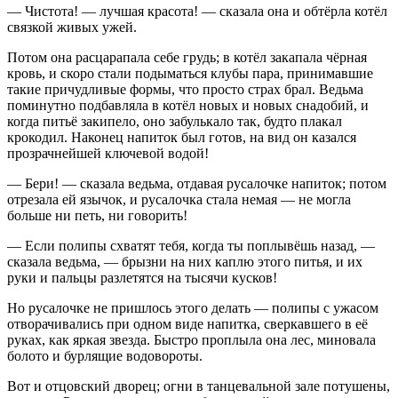
— Чистота! — лучшая красота! — сказала она и обтёрла котёл
связкой живых ужей.
Потом она расцарапала себе грудь; в котёл закапала чёрная
кровь, и скоро стали подыматься клубы пара, принимавшие
такие причудливые формы, что просто страх брал. Ведьма
поминутно подбавляла в котёл новых и новых снадобий, и
когда питьё закипело, оно забулькало так, будто плакал
крокодил. Наконец напиток был готов, на вид он казался
прозрачнейшей ключевой водой!
— Бери! — сказала ведьма, отдавая русалочке напиток; потом
отрезала ей язычок, и русалочка стала немая — не могла
больше ни петь, ни говорить!
— Если полипы схватят тебя, когда ты поплывёшь назад, —
сказала ведьма, — брызни на них каплю этого питья, и их
руки и пальцы разлетятся на тысячи кусков!
Но русалочке не пришлось этого делать — полипы с ужасом
отворачивались при одном виде напитка, сверкавшего в её
руках, как яркая звезда. Быстро проплыла она лес, миновала
болото и бурлящие водовороты.
Вот и отцовский дворец; огни в танцевальной зале потушены,