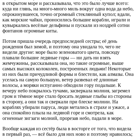
в открытом море и рассказывала, что это было лучше всего:
куда ни глянь, на много-много миль вокруг одна вода да небо,
опрокинувшееся, точно огромный стеклянный купол; вдали,
как морские чайки, проносились большие корабли, играли и
кувыркались весёлые дельфины и пускали из ноздрей сотни
фонтанов огромные киты.
Потом пришла очередь предпоследней сестры; её день
рождения был зимой, и поэтому она увидала то, чего не
видели другие: море было зеленоватого цвета, повсюду
плавали большие ледяные горы — ни дать ни взять
жемчужины, рассказывала она, но такие огромные, выше
самых высоких колоколен, построенных людьми! Некоторые
из них были причудливой формы и блестели, как алмазы. Она
уселась на самую большую, ветер развевал её длинные
волосы, а моряки испуганно обходили гору подальше. К
вечеру небо покрылось тучами, засверкала молния, загремел
гром и тёмное море стало бросать ледяные глыбы из стороны
в сторону, а они так и сверкали при блеске молнии. На
кораблях убирали паруса, люди метались в страхе и ужасе, а
она спокойно плыла на ледяной горе и смотрела, как
огненные зигзаги молний, прорезав небо, падали в море.
Вообще каждая из сестёр была в восторге от того, что видела
в первый раз, — всё было для них ново и поэтому нравилось;