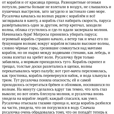
от корабля и от красавца принца. Разноцветные огоньки
потухли, ракеты больше не взлетали в воздух, не слышалось и
пушечных выстрелов, зато загудело и застонало само море.
Русалочка качалась на волнах рядом с кораблём и всё
заглядывала в каюту, а корабль стал набирать скорость, паруса
развёртывались один за другим, ветер крепчал, заходили
волны, облака сгустились и где-то вдали засверкала молния.
Начиналась буря! Матросы принялись убирать паруса;
огромный корабль страшно качало, а ветер так и мчал его по
бушующим волнам; вокруг корабля вставали высокие волны,
словно чёрные горы, грозившие сомкнуться над мачтами
корабля, но он нырял между водяными стенами, как лебедь, и
снова взлетал на хребет волн. Русалочку буря только
забавляла, а морякам приходилось туго. Корабль скрипел и
трещал, толстые доски разлетались в щепки, волны
перекатывались через палубу; вот грот-мачта переломилась,
как тростинка, корабль перевернулся набок, и вода хлынула в
трюм. Тут русалочка поняла опасность; ей и самой
приходилось остерегаться брёвен и обломков, носившихся по
волнам. На минуту сделалось вдруг так темно, что хоть глаз
выколи; но вот опять блеснула молния, и русалочка вновь
увидела на корабле людей; каждый спасался, как умел.
Русалочка отыскала глазами принца и, когда корабль разбился
на части, увидела, что он погрузился в воду. Сначала
русалочка очень обрадовалась тому, что он попадёт теперь к