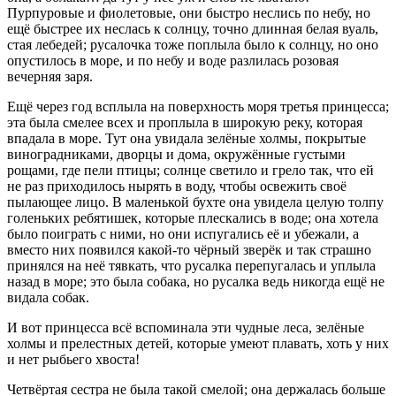
Пурпуровые и фиолетовые, они быстро неслись по небу, но
ещё быстрее их неслась к солнцу, точно длинная белая вуаль,
стая лебедей; русалочка тоже поплыла было к солнцу, но оно
опустилось в море, и по небу и воде разлилась розовая
вечерняя заря.
Ещё через год всплыла на поверхность моря третья принцесса;
эта была смелее всех и проплыла в широкую реку, которая
впадала в море. Тут она увидала зелёные холмы, покрытые
виноградниками, дворцы и дома, окружённые густыми
рощами, где пели птицы; солнце светило и грело так, что ей
не раз приходилось нырять в воду, чтобы освежить своё
пылающее лицо. В маленькой бухте она увидела целую толпу
голеньких ребятишек, которые плескались в воде; она хотела
было поиграть с ними, но они испугались её и убежали, а
вместо них появился какой-то чёрный зверёк и так страшно
принялся на неё тявкать, что русалка перепугалась и уплыла
назад в море; это была собака, но русалка ведь никогда ещё не
видала собак.
И вот принцесса всё вспоминала эти чудные леса, зелёные
холмы и прелестных детей, которые умеют плавать, хоть у них
и нет рыбьего хвоста!
Четвёртая сестра не была такой смелой; она держалась больше