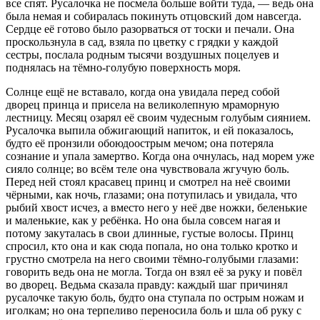
все спят. Русалочка не посмела больше войти туда, — ведь она
была немая и собиралась покинуть отцовский дом навсегда.
Сердце её готово было разорваться от тоски и печали. Она
проскользнула в сад, взяла по цветку с грядки у каждой
сестры, послала родным тысячи воздушных поцелуев и
поднялась на тёмно-голубую поверхность моря.
Солнце ещё не вставало, когда она увидала перед собой
дворец принца и присела на великолепную мраморную
лестницу. Месяц озарял её своим чудесным голубым сиянием.
Русалочка выпила обжигающий напиток, и ей показалось,
будто её пронзили обоюдоострым мечом; она потеряла
сознание и упала замертво. Когда она очнулась, над морем уже
сияло солнце; во всём теле она чувствовала жгучую боль.
Перед ней стоял красавец принц и смотрел на неё своими
чёрными, как ночь, глазами; она потупилась и увидала, что
рыбий хвост исчез, а вместо него у неё две ножки, беленькие
и маленькие, как у ребёнка. Но она была совсем нагая и
потому закуталась в свои длинные, густые волосы. Принц
спросил, кто она и как сюда попала, но она только кротко и
грустно смотрела на него своими тёмно-голубыми глазами:
говорить ведь она не могла. Тогда он взял её за руку и повёл
во дворец. Ведьма сказала правду: каждый шаг причинял
русалочке такую боль, будто она ступала по острым ножам и
иголкам; но она терпеливо переносила боль и шла об руку с