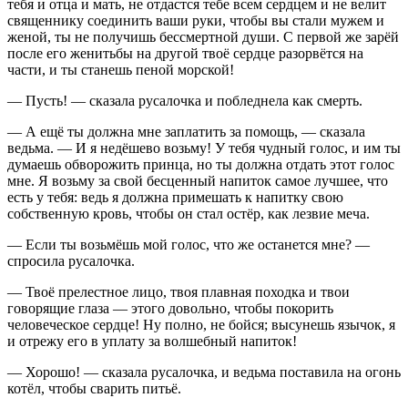
тебя и отца и мать, не отдастся тебе всем сердцем и не велит
священнику соединить ваши руки, чтобы вы стали мужем и
женой, ты не получишь бессмертной души. С первой же зарёй
после его женитьбы на другой твоё сердце разорвётся на
части, и ты станешь пеной морской!
— Пусть! — сказала русалочка и побледнела как смерть.
— А ещё ты должна мне заплатить за помощь, — сказала
ведьма. — И я недёшево возьму! У тебя чудный голос, и им ты
думаешь обворожить принца, но ты должна отдать этот голос
мне. Я возьму за свой бесценный напиток самое лучшее, что
есть у тебя: ведь я должна примешать к напитку свою
собственную кровь, чтобы он стал остёр, как лезвие меча.
— Если ты возьмёшь мой голос, что же останется мне? —
спросила русалочка.
— Твоё прелестное лицо, твоя плавная походка и твои
говорящие глаза — этого довольно, чтобы покорить
человеческое сердце! Ну полно, не бойся; высунешь язычок, я
и отрежу его в уплату за волшебный напиток!
— Хорошо! — сказала русалочка, и ведьма поставила на огонь
котёл, чтобы сварить питьё.