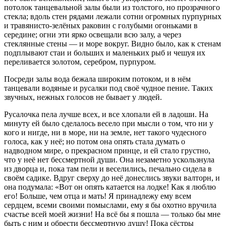
потолок танцевальной залы были из толстого, но прозрачного
стекла; вдоль стен рядами лежали сотни огромных пурпурных
и травянисто-зелёных раковин с голубыми огоньками в
середине; огни эти ярко освещали всю залу, а через
стеклянные стены — и море вокруг. Видно было, как к стенам
подплывают стаи и больших и маленьких рыб и чешуя их
переливается золотом, серебром, пурпуром.
Посреди залы вода бежала широким потоком, и в нём
танцевали водяные и русалки под своё чудное пение. Таких
звучных, нежных голосов не бывает у людей.
Русалочка пела лучше всех, и все хлопали ей в ладоши. На
минуту ей было сделалось весело при мысли о том, что ни у
кого и нигде, ни в море, ни на земле, нет такого чудесного
голоса, как у неё; но потом она опять стала думать о
надводном мире, о прекрасном принце, и ей стало грустно,
что у неё нет бессмертной души. Она незаметно ускользнула
из дворца и, пока там пели и веселились, печально сидела в
своём садике. Вдруг сверху до неё донеслись звуки валторн, и
она подумала: «Вот он опять катается на лодке! Как я люблю
его! Больше, чем отца и мать! Я принадлежу ему всем
сердцем, всеми своими помыслами, ему я бы охотно вручила
счастье всей моей жизни! На всё бы я пошла — только бы мне
быть с ним и обрести бессмертную душу! Пока сёстры