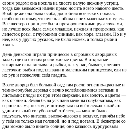
своим родом: она носила на хвосте целую дюжину устриц,
тогда как вельможи имели право носить всего-навсего шесть.
Вообще же она была особа, достойная всяческих похвал,
особенно потому, что очень любила своих маленьких внучек.
Все шестеро принцесс были прехорошенькими русалочками,
но лучше всех была самая младшая, нежная и прозрачная, как
лепесток розы, с глубокими синими, как море, глазами. Но и у
неё, как у других русалок, не было ножек, а только рыбий
хвост.
День-деньской играли принцессы в огромных дворцовых
залах, где по стенам росли живые цветы. В открытые
янтарные окна вплывали рыбки, как у нас, бывает, влетают
ласточки; рыбки подплывали к маленьким принцессам, ели из
их рук и позволяли себя гладить.
Возле дворца был большой сад; там росли огненно-красные и
тёмно-голубые деревья с вечно колеблющимися ветвями и
листьями; плоды их при этом сверкали, как золото, а цветы —
как огоньки. Земля была усыпана мелким голубоватым, как
серное пламя, песком, и потому там на всём лежал какой-то
удивительный голубоватый отблеск, — можно было
подумать, что витаешь высоко-высоко в воздухе, причём небо
у тебя не только над головой, но и под ногами. В безветрие со
дна можно было видеть солнце; оно казалось пурпуровым