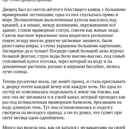
Дворец был из светло-жёлтого блестящего камня, с большими
мраморными лестницами; одна из них спускалась прямо в
море. Великолепные вызолоченные купола высились над
крышей, а в нишах, между колоннами, окружавшими всё
здание, стояли мраморные статуи, совсем как живые люди.
Сквозь высокие зеркальные окна виднелись роскошные
покои; всюду висели дорогие шёлковые занавеси, были
разостланы ковры, а стены украшены большими картинами.
Загляденье да и только! Посреди самой большой залы журчал
большой фонтан; струи воды били высоко-высоко, под самый
стеклянный купол потолка, через который на воду и на
диковинные растения, росшие в широком бассейне, лились
лучи солнца.
Теперь русалочка знала, где живёт принц, и стала приплывать
к дворцу почти каждый вечер или каждую ночь. Ни одна из
сестёр не осмеливалась подплывать к земле так близко, как
она; она же заплывала и в узкий канал, который проходил как
раз под великолепным мраморным балконом, бросавшим на
воду длинную тень. Тут она останавливалась и подолгу
смотрела на молодого принца, а он-то думал, что гуляет при
свете месяца один-одинёшенек.
Много раз видела она, как он катался с музыкантами на своей