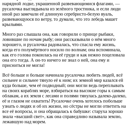
нарядной лодке, украшенной развевающимися флагами, —
русалочка выглядывала из зелёного тростника, и если люди
иной раз замечали её длинную серебристо-белую вуаль,
развевающуюся по ветру, то думали, что это лебедь машет
крыльями.
Много раз слышала она, как говорили о принце рыбаки,
ловившие по ночам рыбу; они рассказывали о нём много
хорошего, и русалочка радовалась, что спасла ему жизнь,
когда его полумёртвого носило по волнам; она вспоминала,
как его голова покоилась на её груди и как нежно поцеловала
она его тогда. А он-то ничего не знал о ней, она ему и
присниться не могла!
Всё больше и больше начинала русалочка любить людей, всё
сильнее и сильнее тянуло её к ним; их земной мир казался ей
куда больше, чем её подводный; они могли ведь переплывать
на своих кораблях море, взбираться на высокие горы к самым
облакам, а их земля с лесами и полями тянулась далеко-далеко,
её и глазом не охватить! Русалочке очень хотелось побольше
узнать о людях и об их жизни, но сёстры не могли ответить на
все её вопросы, и она обращалась к бабушке: старуха хорошо
знала «высший свет», как она справедливо называла землю,
лежавшую над морем.