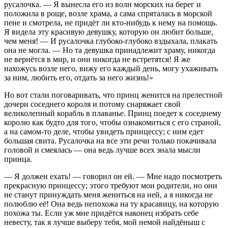
русалочка. — Я вынесла его из волн морских на берег и
положила в роще, возле храма, а сама спряталась в морской
пене и смотрела, не придёт ли кто-нибудь к нему на помощь.
Я видела эту красивую девушку, которую он любит больше,
чем меня! — И русалочка глубоко-глубоко вздыхала, плакать
она не могла. — Но та девушка принадлежит храму, никогда
не вернётся в мир, и они никогда не встретятся! Я же
нахожусь возле него, вижу его каждый день, могу ухаживать
за ним, любить его, отдать за него жизнь!»
Но вот стали поговаривать, что принц женится на прелестной
дочери соседнего короля и потому снаряжает свой
великолепный корабль в плаванье. Принц поедет к соседнему
королю как будто для того, чтобы ознакомиться с его страной,
а на самом-то деле, чтобы увидеть принцессу; с ним едет
большая свита. Русалочка на все эти речи только покачивала
головой и смеялась — она ведь лучше всех знала мысли
принца.
— Я должен ехать! — говорил он ей. — Мне надо посмотреть
прекрасную принцессу; этого требуют мои родители, но они
не станут принуждать меня жениться на ней, а я никогда не
полюблю её! Она ведь непохожа на ту красавицу, на которую
похожа ты. Если уж мне придётся наконец избрать себе
невесту, так я лучше выберу тебя, мой немой найдёныш с