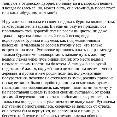
танцуют в отцовском дворце, поплыву-ка я к морской ведьме;
я всегда боялась её, но, может быть, она что-нибудь посоветует
или как-нибудь поможет мне!»
И русалочка поплыла из своего садика к бурным водоворотам,
за которыми жила ведьма. Ей ещё ни разу не приходилось
проплывать этой дорогой; тут не росли ни цветы, ни даже
трава — кругом только голый серый песок; вода в
водоворотах бурлила и шумела, как под мельничными
колёсами, и увлекала за собой в глубину всё, что только
встречала на пути. Русалочке пришлось плыть как раз между
такими бурлящими водоворотами; дальше путь к жилищу
ведьмы лежал через пузырившийся ил; это место ведьма
называла своим торфяным болотом. А там уж было рукой
подать до её жилья, окружённого диковинным лесом: вместо
деревьев и кустов в нём росли полипы, полуживотные-
полурастения, похожие на стоголовых змей, росших прямо из
песка; ветви их были подобны длинным осклизлым рукам с
пальцами, извивающимися, как черви; полипы ни на минуту
не переставали шевелить всеми своими суставами, от корня
до самой верхушки, они хватали гибкими пальцами всё, что
только им попадалось, и уже никогда не выпускали. Русалочка
испуганно приостановилась, сердечко её забилось от страха,
она готова была вернуться, но вспомнила о принце, о
бессмертной душе и собралась с духом: крепко обвязала