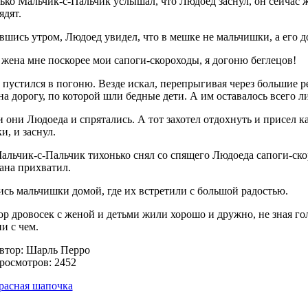
ько Мальчик-с-Пальчик услышал, что Людоед заснул, он сейчас ж
ядят.
шись утром, Людоед увидел, что в мешке не мальчишки, а его до
 жена мне поскорее мои сапоги-скороходы, я догоню беглецов!
пустился в погоню. Везде искал, перепрыгивая через большие р
а дорогу, по которой шли бедные дети. А им оставалось всего л
 они Людоеда и спрятались. А тот захотел отдохнуть и присел ка
и, и заснул.
альчик-с-Пальчик тихонько снял со спящего Людоеда сапоги-скор
ана прихватил.
сь мальчишки домой, где их встретили с большой радостью.
ор дровосек с женой и детьми жили хорошо и дружно, не зная го
и с чем.
втор:
Шарль Перро
росмотров: 2452
расная шапочка