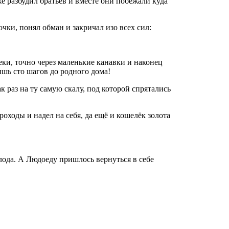
е разбудил братьев и вместе они побежали куда
чки, понял обман и закричал изо всех сил:
еки, точно через маленькие канавки и наконец
ишь сто шагов до родного дома!
к раз на ту самую скалу, под которой спрятались
оходы и надел на себя, да ещё и кошелёк золота
лода. А Людоеду пришлось вернуться в себе