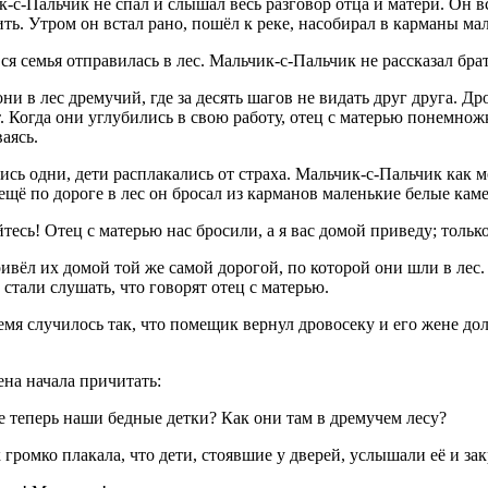
-с-Пальчик не спал и слышал весь разговор отца и матери. Он вс
ть. Утром он встал рано, пошёл к реке, насобирал в карманы м
ся семья отправилась в лес. Мальчик-с-Пальчик не рассказал бра
ни в лес дремучий, где за десять шагов не видать друг друга. Дро
. Когда они углубились в свою работу, отец с матерью понемнож
аясь.
сь одни, дети расплакались от страха. Мальчик-с-Пальчик как мо
ещё по дороге в лес он бросал из карманов маленькие белые каме
йтесь! Отец с матерью нас бросили, а я вас домой приведу; тольк
ивёл их домой той же самой дорогой, по которой они шли в лес.
 стали слушать, что говорят отец с матерью.
емя случилось так, что помещик вернул дровосеку и его жене дол
на начала причитать:
де теперь наши бедные детки? Как они там в дремучем лесу?
 громко плакала, что дети, стоявшие у дверей, услышали её и за