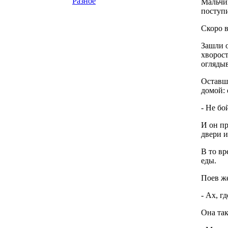
Разное
Мальчик
поступи
Скоро в
Зашли о
хворост
оглядыв
Оставши
домой: 
- Не бо
И он пр
двери и
В то вр
еды.
Поев же
- Ах, г
Она так