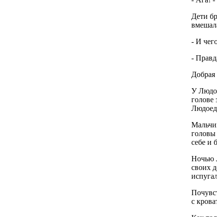
Дети бр
вмешал
- И чег
- Правд
Добрая 
У Людое
голове 
Людоеда
Мальчик
головы 
себе и 
Ночью Л
своих д
испугал
Почувст
с крова