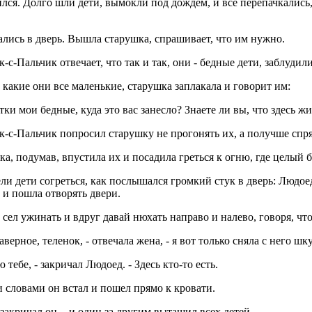
лся. Долго шли дети, вымокли под дождем, и все перепачкались,
лись в дверь. Вышла старушка, спрашивает, что им нужно.
-с-Пальчик отвечает, что так и так, они - бедные дети, заблудили
 какие они все маленькие, старушка заплакала и говорит им:
етки мои бедные, куда это вас занесло? Знаете ли вы, что здесь жи
-с-Пальчик попросил старушку не прогонять их, а получше спрят
а, подумав, впустила их и посадила греться к огню, где целый 
ли дети согреться, как послышался громкий стук в дверь: Людое
 и пошла отворять двери.
сел ужинать и вдруг давай нюхать направо и налево, говоря, ч
наверное, теленок, - отвечала жена, - я вот только сняла с него шку
ю тебе, - закричал Людоед. - Здесь кто-то есть.
 словами он встал и пошел прямо к кровати.
- закричал он, - и один за другим вытащил всех детей.