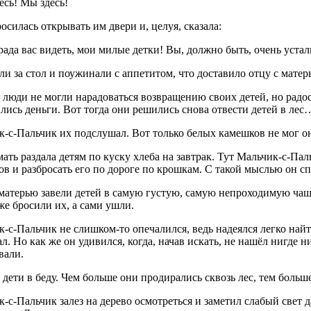
есь! Мы здесь!
осилась открывать им двери и, целуя, сказала:
 рада вас видеть, мои милые детки! Вы, должно быть, очень уста
ли за стол и поужинали с аппетитом, что доставило отцу с мате
люди не могли нарадоваться возвращению своих детей, но радос
лись деньги. Вот тогда они решились снова отвести детей в лес
-с-Пальчик их подслушал. Вот только белых камешков не мог он
ать раздала детям по куску хлеба на завтрак. Тут Мальчик-с-Па
в и разбросать его по дороге по крошкам. С такой мыслью он сп
матерью завели детей в самую густую, самую непроходимую чащу 
же бросили их, а сами ушли.
-с-Пальчик не слишком-то опечалился, ведь надеялся легко най
л. Но как же он удивился, когда, начав искать, не нашёл нигде 
вали.
дети в беду. Чем больше они продирались сквозь лес, тем больш
-с-Пальчик залез на дерево осмотреться и заметил слабый свет да