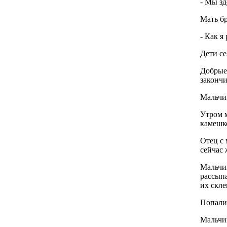
- Мы зд
Мать бр
- Как я
Дети се
Добрые 
закончи
Мальчик
Утром м
камешко
Отец с 
сейчас 
Мальчик
рассыпа
их скле
Попали 
Мальчик