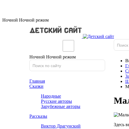
Ночной
Ночной
режим
Ночной
Ночной
режим
В
Г
С
З
Главная
Ш
Сказки
М
Народные
Мал
Русские авторы
Зарубежные авторы
Рассказы
Здесь в
Виктор Драгунский