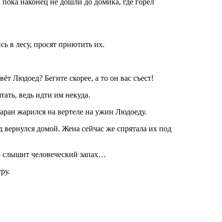
 пока наконец не дошли до домика, где горел
сь в лесу, просят приютить их.
вёт Людоед? Бегите скорее, а то он вас съест!
ать, ведь идти им некуда.
баран жарился на вертеле на ужин Людоеду.
д вернулся домой. Жена сейчас же спрятала их под
то слышит человеческий запах…
ру.