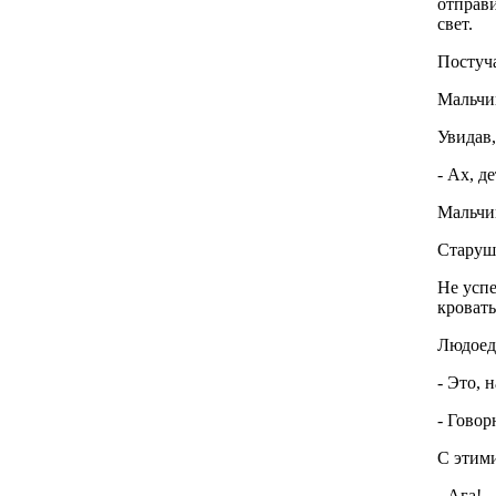
отправи
свет.
Постуча
Мальчик
Увидав,
- Ах, д
Мальчик
Старушк
Не успе
кровать
Людоед 
- Это, 
- Говор
С этими
- Ага! 