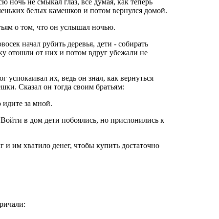
ю ночь не смыкал глаз, всё думая, как теперь
аленьких белых камешков и потом вернулся домой.
тьям о том, что он услышал ночью.
восек начал рубить деревья, дети - собирать
ку отошли от них и потом вдруг убежали не
г успокаивал их, ведь он знал, как вернуться
шки. Сказал он тогда своим братьям:
о идите за мной.
 Войти в дом дети побоялись, но прислонились к
г и им хватило денег, чтобы купить достаточно
кричали: