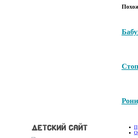
Похож
Бабу
Стоп
Рони
П
О