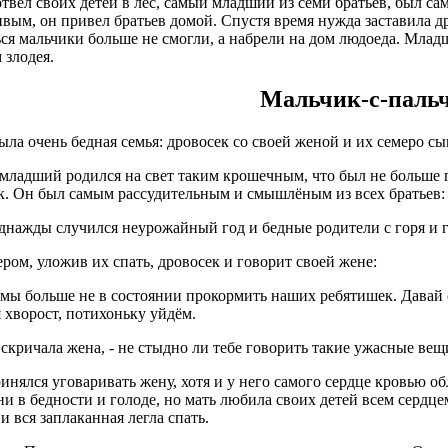
отвел своих детей в лес, самый младший из семи братьев, был с
вым, он привел братьев домой. Спустя время нужда заставила др
ся мальчики больше не смогли, а набрели на дом людоеда. Младш
 злодея.
Мальчик-с-паль
ла очень бедная семья: дровосек со своей женой и их семеро сы
ладший родился на свет таким крошечным, что был не больше п
. Он был самым рассудительным и смышлёным из всех братьев: 
днажды случился неурожайный год и бедные родители с горя и г
ером, уложив их спать, дровосек и говорит своей жене:
 мы больше не в состоянии прокормить наших ребятишек. Давай от
 хворост, потихоньку уйдём.
 вскричала жена, - не стыдно ли тебе говорить такие ужасные вещ
нялся уговаривать жену, хотя и у него самого сердце кровью обли
и в бедности и голоде, но мать любила своих детей всем сердцем
и вся заплаканная легла спать.