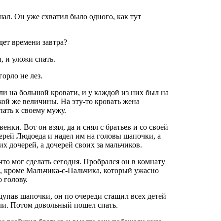
ал. Он уже схватил было одного, как тут
удет времени завтра?
и, и уложи спать.
орло не лез.
ли на большой кровати, и у каждой из них был на
акой же величины. На эту-то кровать жена
пать к своему мужу.
нки. Вот он взял, да и снял с братьев и со своей
черей Людоеда и надел им на головы шапочки, а
их дочерей, а дочерей своих за мальчиков.
что мог сделать сегодня. Пробрался он в комнату
и, кроме Мальчика-с-Пальчика, который ужасно
 голову.
упав шапочки, он по очереди стащил всех детей
али. Потом довольный пошел спать.