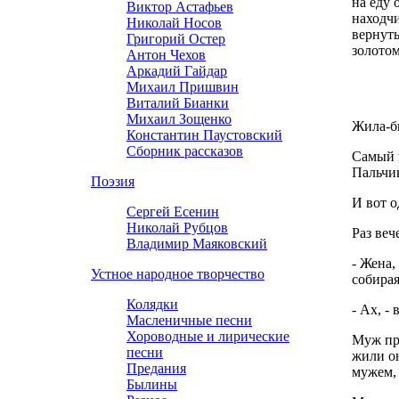
на еду 
Виктор Астафьев
находчи
Николай Носов
вернуть
Григорий Остер
золотом
Антон Чехов
Аркадий Гайдар
Михаил Пришвин
Виталий Бианки
Михаил Зощенко
Жила-бы
Константин Паустовский
Сборник рассказов
Самый м
Пальчик
Поэзия
И вот о
Сергей Есенин
Николай Рубцов
Раз веч
Владимир Маяковский
- Жена,
Устное народное творчество
собирая
Колядки
- Ах, -
Масленичные песни
Хороводные и лирические
Муж при
песни
жили он
Предания
мужем, 
Былины