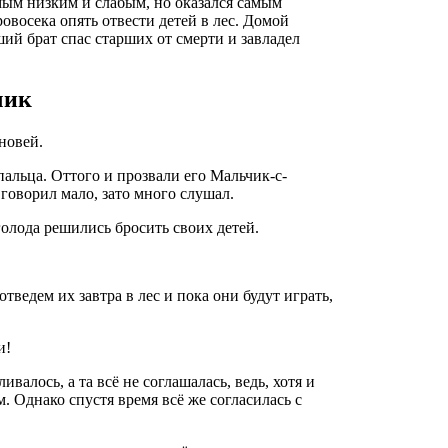
амым низким и слабым, но оказался самым
овосека опять отвести детей в лес. Домой
ий брат спас старших от смерти и завладел
чик
новей.
альца. Оттого и прозвали его Мальчик-с-
говорил мало, зато много слушал.
олода решились бросить своих детей.
ведем их завтра в лес и пока они будут играть,
и!
валось, а та всё не соглашалась, ведь, хотя и
. Однако спустя время всё же согласилась с