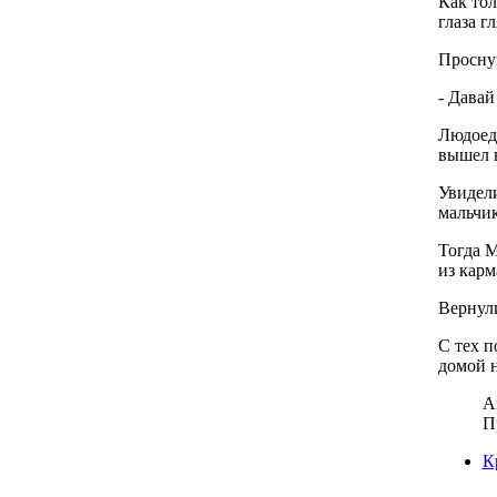
Как тол
глаза гл
Проснув
- Давай
Людоед 
вышел н
Увидели
мальчик
Тогда М
из карм
Вернули
С тех п
домой н
А
П
К