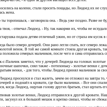
осились на колени, стали просить пощады, но Людоед их не слуш
ась жена.
о ты торопишься, - заговорила она. - Ведь уже поздно. Разве не б
а твоя, - отвечал Людоед. - Ну, так накорми их, чтобы не исхудал
старушка подала детям отличный ужин, но от страха им кусок в г
да было семеро дочерей. Они рано легли спать, все семеро лежа
золотой венок. В той же самой комнате стояла другая кровать, т
 положила семерых мальчиков, после чего и сама отправилась с
-с-Пальчик заметил, что у дочерей Людоеда на головах золотые ве
ночные шапочки, снял также - потихоньку - золотые венки с до
братьям венки, - для того, чтобы Людоед принял мальчиков за сво
юдоед проснулся и стал жалеть, зачем он отложил на завтра то, 
очерей и подошёл к кровати, где были мальчики. - Все они спал
ся, когда Людоед, ощупав голову других братьев, стал щупать его
вовав золотые венки, Людоед отправился к другой кровати. Нащ
ти, засунул их в большой мешок и крепко связал, чтобы не сбеж